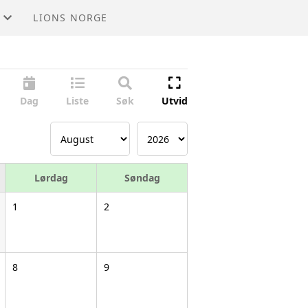
LIONS NORGE
Dag
Liste
Søk
Utvid
Lørdag
Søndag
1
2
8
9