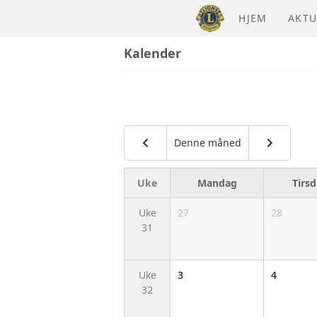
HJEM
AKTU
Kalender
Denne måned
Uke
Mandag
Tirs
Uke
27
28
31
Uke
3
4
32