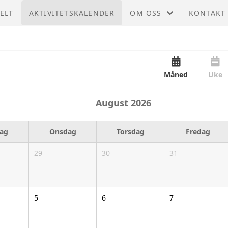
ELT
AKTIVITETSKALENDER
OM OSS
KONTAKT
STØTT OSS
KONTAKT
STYRET
Måned
Uke
August
2026
dag
Onsdag
Torsdag
Fredag
29
30
31
5
6
7