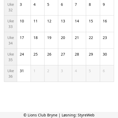
Uke
3
4
5
6
7
8
9
32
Uke
10
11
12
13
14
15
16
33
Uke
17
18
19
20
21
22
23
34
Uke
24
25
26
27
28
29
30
35
Uke
31
1
2
3
4
5
6
36
© Lions Club Bryne | Løsning:
StyreWeb