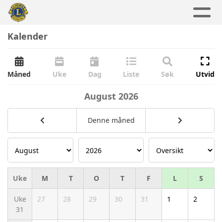
Kalender
Måned
Uke
Dag
Liste
Søk
Utvid
August
2026
Denne måned
Uke
M
T
O
T
F
L
S
Uke
27
28
29
30
31
1
2
31